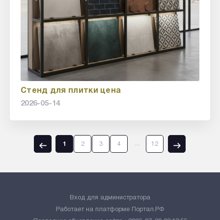
Стенд для плитки цена
2026-05-14
...
1
2
3
4
12
Вход для администратора
Работает на платформе
Портал.РФ